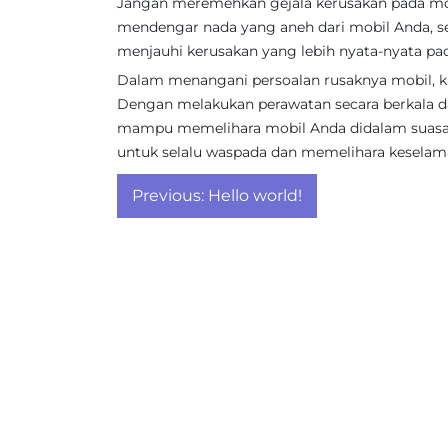
Jangan meremehkan gejala kerusakan pada mob
mendengar nada yang aneh dari mobil Anda, se
menjauhi kerusakan yang lebih nyata-nyata pa
Dalam menangani persoalan rusaknya mobil, ku
Dengan melakukan perawatan secara berkala dan 
mampu memelihara mobil Anda didalam suasa
untuk selalu waspada dan memelihara kesela
Post
Previous:
Hello world!
navigation