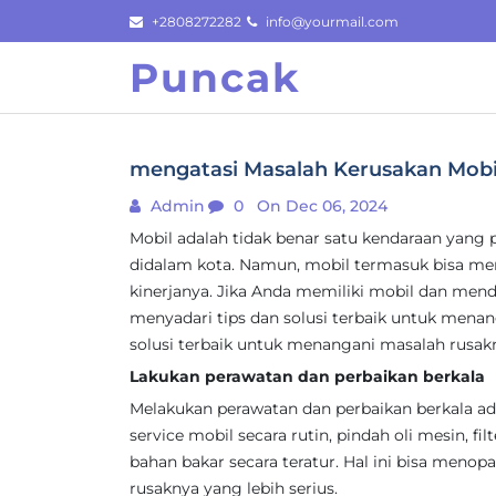
Skip
+2808272282
info@yourmail.com
to
Puncak
content
mengatasi Masalah Kerusakan Mobil 
Admin
0
On Dec 06, 2024
Mobil adalah tidak benar satu kendaraan yang 
didalam kota. Namun, mobil termasuk bisa m
kinerjanya. Jika Anda memiliki mobil dan m
menyadari tips dan solusi terbaik untuk menan
solusi terbaik untuk menangani masalah rusak
Lakukan perawatan dan perbaikan berkala
Melakukan perawatan dan perbaikan berkala ad
service mobil secara rutin, pindah oli mesin, fil
bahan bakar secara teratur. Hal ini bisa meno
rusaknya yang lebih serius.