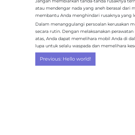
Jangan membiarkan tanda-tanda rusaknya terh
atau mendengar nada yang aneh berasal dari m
membantu Anda menghindari rusaknya yang leb
Dalam menanggulangi persoalan kerusakan mob
secara rutin. Dengan melaksanakan perawatan se
atas, Anda dapat memelihara mobil Anda di 
lupa untuk selalu waspada dan memelihara ke
Post
Previous:
Hello world!
navigation