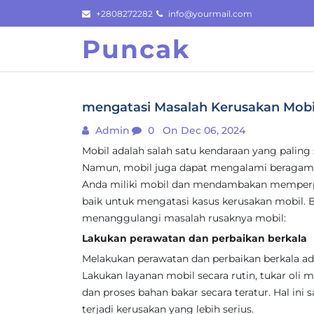
Skip
+2808272282
info@yourmail.com
to
Puncak
content
mengatasi Masalah Kerusakan Mobil 
Admin
0
On Dec 06, 2024
Mobil adalah salah satu kendaraan yang paling
Namun, mobil juga dapat mengalami beragam 
Anda miliki mobil dan mendambakan memperpan
baik untuk mengatasi kasus kerusakan mobil. Be
menanggulangi masalah rusaknya mobil:
Lakukan perawatan dan perbaikan berkala
Melakukan perawatan dan perbaikan berkala ad
Lakukan layanan mobil secara rutin, tukar oli mes
dan proses bahan bakar secara teratur. Hal i
terjadi kerusakan yang lebih serius.