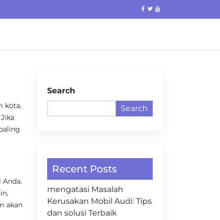
Search
m kota.
Search
Jika
paling
Recent Posts
l Anda.
mengatasi Masalah
in,
Kerusakan Mobil Audi: Tips
um akan
dan solusi Terbaik