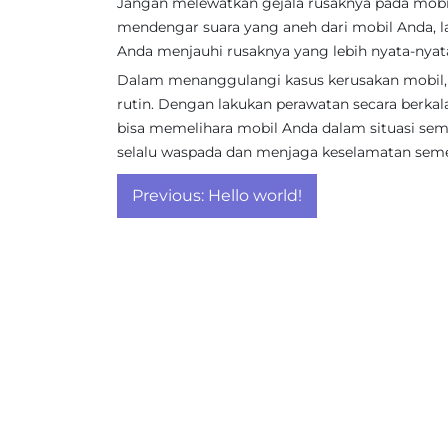
Jangan melewatkan gejala rusaknya pada mobi
mendengar suara yang aneh dari mobil Anda, l
Anda menjauhi rusaknya yang lebih nyata-nyat
Dalam menanggulangi kasus kerusakan mobil, 
rutin. Dengan lakukan perawatan secara berkala 
bisa memelihara mobil Anda dalam situasi s
selalu waspada dan menjaga keselamatan sem
Post
Previous:
Hello world!
navigation