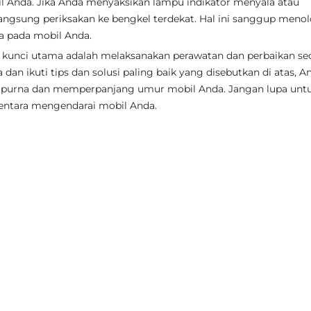
l Anda. Jika Anda menyaksikan lampu indikator menyala atau
angsung periksakan ke bengkel terdekat. Hal ini sanggup meno
a pada mobil Anda.
kunci utama adalah melaksanakan perawatan dan perbaikan se
dan ikuti tips dan solusi paling baik yang disebutkan di atas, A
empurna dan memperpanjang umur mobil Anda. Jangan lupa unt
entara mengendarai mobil Anda.