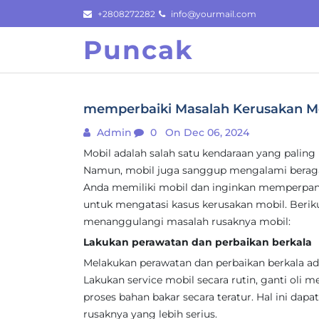
Skip
+2808272282
info@yourmail.com
to
Puncak
content
memperbaiki Masalah Kerusakan Mob
Admin
0
On Dec 06, 2024
Mobil adalah salah satu kendaraan yang paling
Namun, mobil juga sanggup mengalami beraga
Anda memiliki mobil dan inginkan memperpanja
untuk mengatasi kasus kerusakan mobil. Berikut
menanggulangi masalah rusaknya mobil:
Lakukan perawatan dan perbaikan berkala
Melakukan perawatan dan perbaikan berkala a
Lakukan service mobil secara rutin, ganti oli mes
proses bahan bakar secara teratur. Hal ini da
rusaknya yang lebih serius.