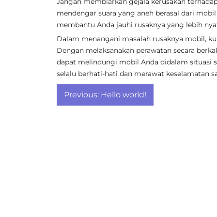
Jangan membiarkan gejala kerusakan terhadap 
mendengar suara yang aneh berasal dari mobil 
membantu Anda jauhi rusaknya yang lebih nya
Dalam menangani masalah rusaknya mobil, kunc
Dengan melaksanakan perawatan secara berkala d
dapat melindungi mobil Anda didalam situas
selalu berhati-hati dan merawat keselamatan 
Post
Previous:
Hello world!
navigation