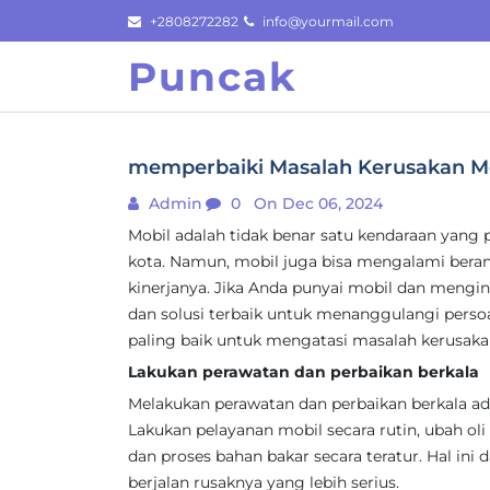
Skip
+2808272282
info@yourmail.com
to
Puncak
content
memperbaiki Masalah Kerusakan Mobi
Admin
0
On Dec 06, 2024
Mobil adalah tidak benar satu kendaraan yang 
kota. Namun, mobil juga bisa mengalami ber
kinerjanya. Jika Anda punyai mobil dan meng
dan solusi terbaik untuk menanggulangi persoal
paling baik untuk mengatasi masalah kerusaka
Lakukan perawatan dan perbaikan berkala
Melakukan perawatan dan perbaikan berkala ad
Lakukan pelayanan mobil secara rutin, ubah oli m
dan proses bahan bakar secara teratur. Hal in
berjalan rusaknya yang lebih serius.